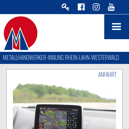
METALLHANDWERKER-INNUNG RHEIN-LAHN-WESTERWALD
ANFAHRT