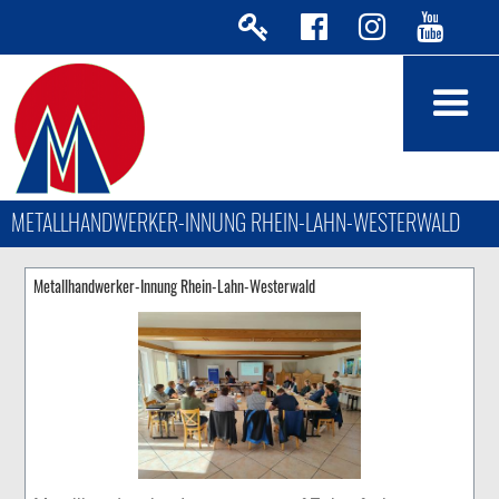
METALLHANDWERKER-INNUNG RHEIN-LAHN-WESTERWALD
Metallhandwerker-Innung Rhein-Lahn-Westerwald