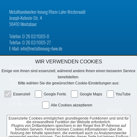
Metallhandwerker-Innung Rhein-Lahn-Westerwald
Joseph-Kehrein-Str. 4
56410 Montabaur
Telefon: 0 26 02/1005-0
Telefax: 0 26 02/1005-27
E-Mail: info@metallinnung-rlww.de
WIR VERWENDEN COOKIES
Öffnungszeiten:
Einige von ihnen sind essenziell, während andere Ihnen einen besseren Service
bereitstellen.
Montag-Donnerstag
Bitte wählen Sie die gewünschten Cookie-Einstellungen aus:
7:45 Uhr − 12:00 Uhr und 12:45 − 16:30 Uhr
Essenziell
Google Fonts
Google Maps
YouTube
Freitag
7:45 Uhr − 12:00 Uhr und 12:45 − 15:30 Uhr
Alle Cookies akzeptieren
Impressum
Essenzielle Cookies ermöglichen grundlegende Funktionen und sind für
Datenschutz
die einwandfreie Funktion der Website erforderlich.
Plugins von Drittanbietern speichern in der Regel Ihre IP-Adresse auf
fremden Servern. Ferner können Cookies Informationen über die
Nutzung der Inhalte speichern, die eventuell auch zu Analysenzwecke
verwendet werden können. Der Anbieter dieser Seite hat keinen Einfluss